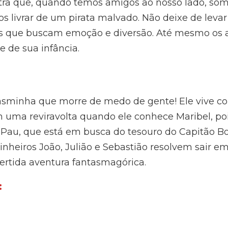
stra que, quando temos amigos ao nosso lado, so
s livrar de um pirata malvado. Não deixe de levar 
s que buscam emoção e diversão. Até mesmo os a
 de sua infância.
ntasminha que morre de medo de gente! Ele vive 
 uma reviravolta quando ele conhece Maribel, pois
de Pau, que está em busca do tesouro do Capitão B
nheiros João, Julião e Sebastião resolvem sair e
ertida aventura fantasmagórica.
: