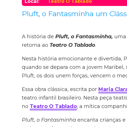
Local:
Teatro O Tablado
Pluft, o Fantasminha um Clás
A história de
Pluft, o Fantasminha,
uma 
retorna ao
Teatro O Tablado
.
Nesta história emocionante e divertida,
quando se depara com a jovem Maribel, se
Pluft, os dois unem forças, vencem o me
Essa obra clássica, escrita por
Maria Cla
teatro infantil brasileiro. Nesta peça t
no
Teatro O Tablado
, a mítica companh
Pluft, o Fantasminha
encanta crianças e