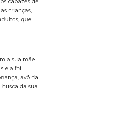
mos capazes de
as crianças,
dultos, que
com a sua mãe
 ela foi
onança, avô da
m busca da sua