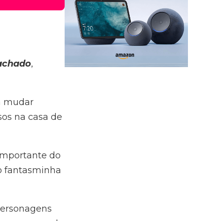
achado
,
da mudar
sos na casa de
importante do
do fantasminha
 personagens