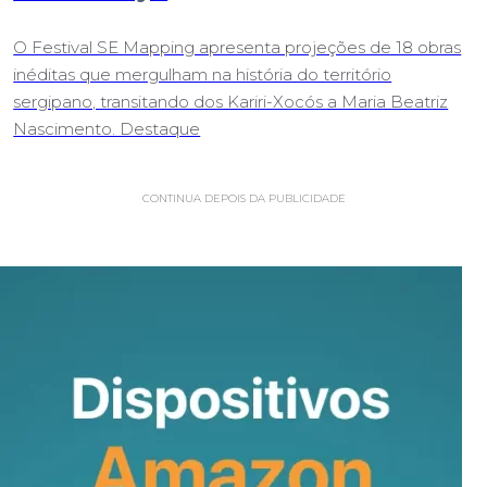
O Festival SE Mapping apresenta projeções de 18 obras
inéditas que mergulham na história do território
sergipano, transitando dos Kariri-Xocós a Maria Beatriz
Nascimento. Destaque
CONTINUA DEPOIS DA PUBLICIDADE