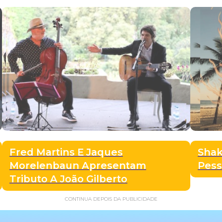
Fred Martins E Jaques
Shak
Morelenbaun Apresentam
Pes
Tributo A João Gilberto
CONTINUA DEPOIS DA PUBLICIDADE