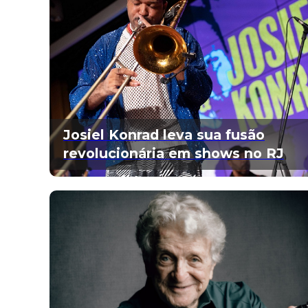
Josiel Konrad leva sua fusão
revolucionária em shows no RJ