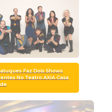
atuques Faz Dois Shows
rentes No Teatro AXIA Casa
nde