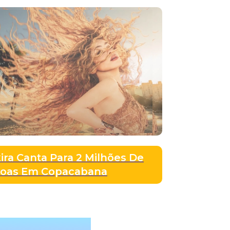
ira Canta Para 2 Milhões De
soas Em Copacabana