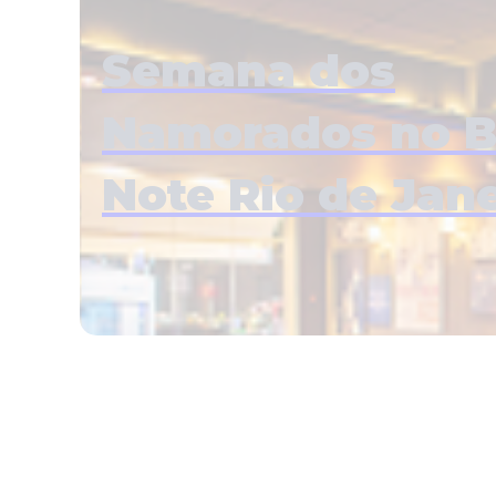
Semana dos
Namorados no B
Note Rio de Jane