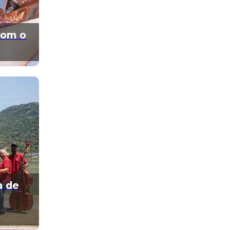
com o
a de