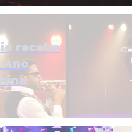
Rio recebe
A Ano
China