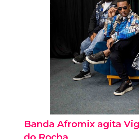
Banda Afromix agita Vig
do Rocha