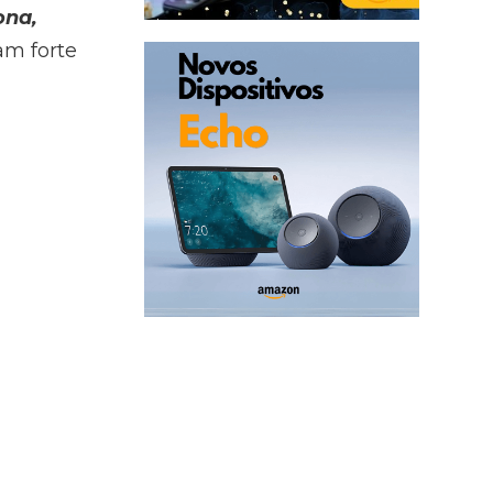
ona,
am forte