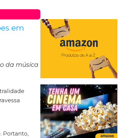
ões em
ão da música
tralidade
travessa
 Portanto,