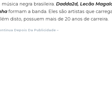
a música negra brasileira.
Dadda2d, Lecão Magal
nha
formam a banda. Eles são artistas que carreg
lém disto, possuem mais de 20 anos de carreira.
ontinua Depois Da Publicidade
–