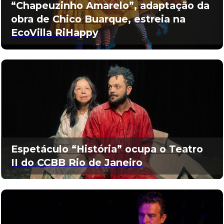
“Chapeuzinho Amarelo”, adaptação da
obra de Chico Buarque, estreia na
EcoVilla RiHappy
Espetáculo “História” ocupa o Teatro
II do CCBB Rio de Janeiro