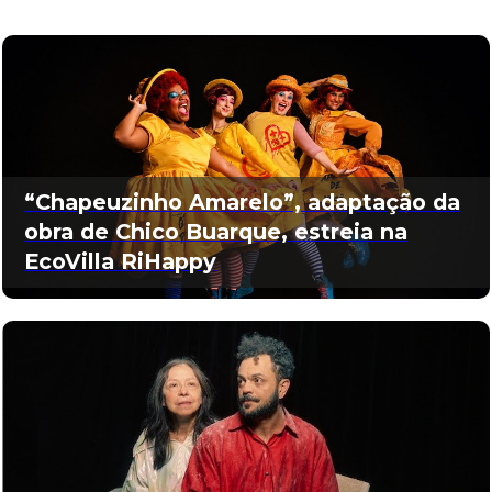
“Chapeuzinho Amarelo”, adaptação da
obra de Chico Buarque, estreia na
EcoVilla RiHappy