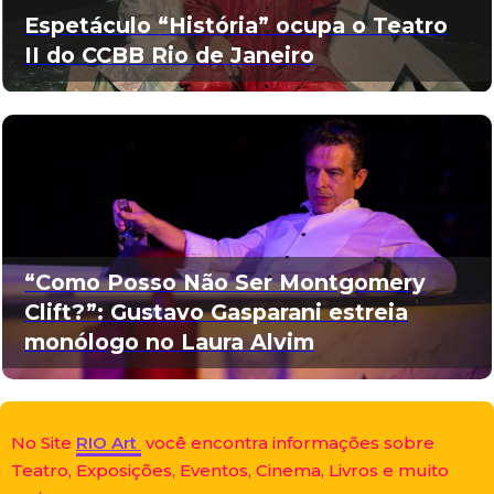
Espetáculo “História” ocupa o Teatro
II do CCBB Rio de Janeiro
“Como Posso Não Ser Montgomery
Clift?”: Gustavo Gasparani estreia
monólogo no Laura Alvim
No Site
RIO Art
você encontra informações sobre
Teatro, Exposições, Eventos, Cinema, Livros e muito