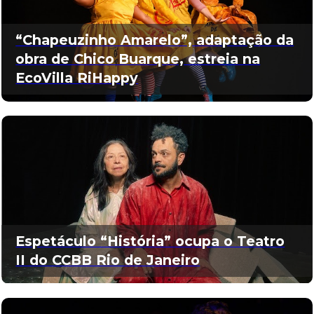
“Chapeuzinho Amarelo”, adaptação da
obra de Chico Buarque, estreia na
EcoVilla RiHappy
Espetáculo “História” ocupa o Teatro
II do CCBB Rio de Janeiro