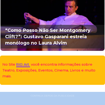
“Como Posso Não Ser Montgomery
Clift?”: Gustavo Gasparani estreia
monólogo no Laura Alvim
No Site
RIO Art
você encontra informações sobre
Teatro, Exposições, Eventos, Cinema, Livros e muito
mais.
CONTINUA DEPOIS DA PUBLICIDADE