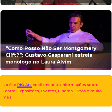
“Como Posso Não Ser Montgomery
Clift?”: Gustavo Gasparani estreia
monólogo no Laura Alvim
No Site
RIO Art
você encontra informações sobre
Teatro, Exposições, Eventos, Cinema, Livros e muito
mais.