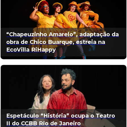
“Chapeuzinho Amarelo”, adaptação da
obra de Chico Buarque, estreia na
EcoVilla RiHappy
Espetáculo “História” ocupa o Teatro
II do CCBB Rio de Janeiro