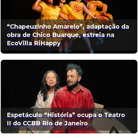
“Chapeuzinho Amarelo”, adaptação da
obra de Chico Buarque, estreia na
EcoVilla RiHappy
Espetáculo “História” ocupa o Teatro
II do CCBB Rio de Janeiro