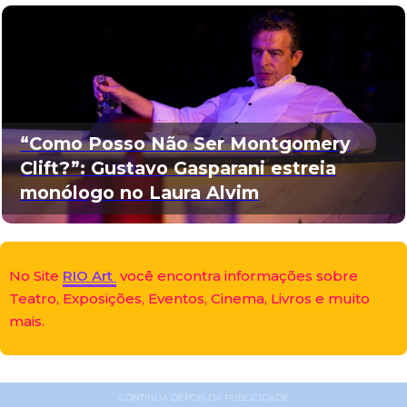
“Como Posso Não Ser Montgomery
Clift?”: Gustavo Gasparani estreia
monólogo no Laura Alvim
No Site
RIO Art
você encontra informações sobre
Teatro, Exposições, Eventos, Cinema, Livros e muito
mais.
CONTINUA DEPOIS DA PUBLICIDADE