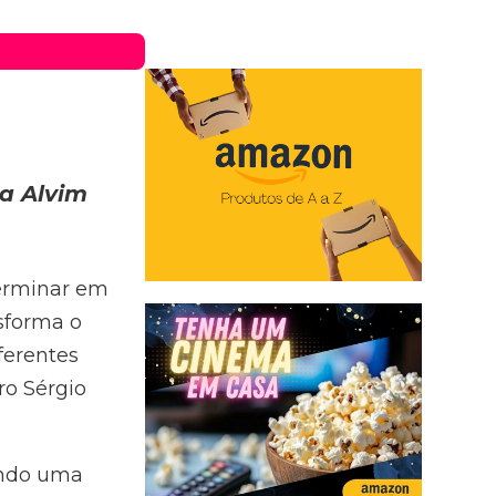
a Alvim
 terminar em
nsforma o
ferentes
ro Sérgio
iando uma