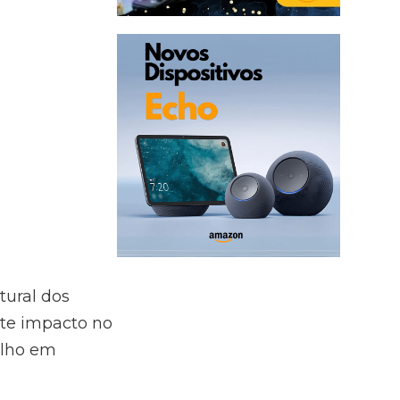
tural dos
orte impacto no
alho em