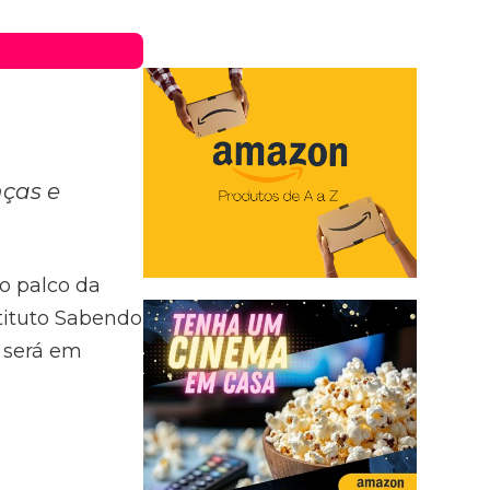
nças e
no palco da
stituto Sabendo
o será em