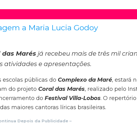
agem a Maria Lucia Godoy
l das Marés
já recebeu mais de três mil cria
as atividades e apresentações.
 escolas públicas do
Complexo da Maré
, estará 
pam do projeto
Coral das Marés
, realizado pelo In
 encerramento do
Festival Villa-Lobos
. O repertóri
das maiores cantoras líricas brasileiras.
ontinua Depois da Publicidade –