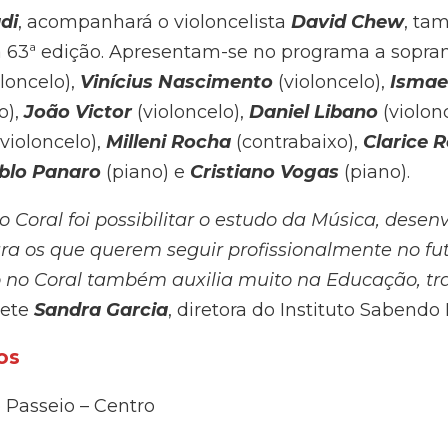
di
, acompanhará o violoncelista
David Chew
, ta
 a 63ª edição. Apresentam-se no programa a sopr
loncelo),
Vinícius Nascimento
(violoncelo),
Ismae
o),
João Victor
(violoncelo),
Daniel Libano
(violon
violoncelo),
Milleni Rocha
(contrabaixo),
Clarice 
blo Panaro
(piano) e
Cristiano Vogas
(piano).
 Coral foi possibilitar o estudo da Música, dese
ra os que querem seguir profissionalmente no fu
o no Coral também auxilia muito na Educação, t
lete
Sandra Garcia
, diretora do Instituto Sabendo 
os
 Passeio – Centro