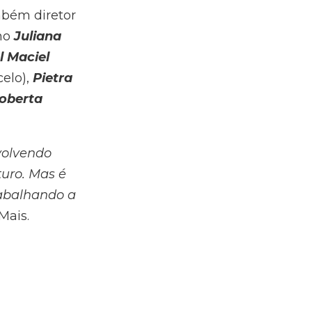
mbém diretor
ano
Juliana
l Maciel
celo),
Pietra
Roberta
nvolvendo
turo. Mas é
rabalhando a
Mais.