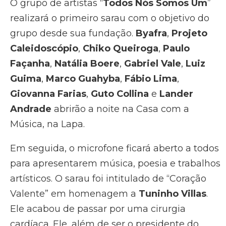
O grupo de artistas “
Todos Nós Somos Um
”
realizará o primeiro sarau com o objetivo do
grupo desde sua fundação.
Byafra
,
Projeto
Caleidoscópio
,
Chiko Queiroga
,
Paulo
Façanha
,
Natália Boere
,
Gabriel Vale
,
Luiz
Guima
,
Marco Guahyba
,
Fábio Lima
,
Giovanna Farias
,
Guto Collina
e
Lander
Andrade
abrirão a noite na Casa com a
Música, na Lapa.
Em seguida, o microfone ficará aberto a todos
para apresentarem música, poesia e trabalhos
artísticos. O sarau foi intitulado de “Coração
Valente” em homenagem a
Tuninho Villas
.
Ele acabou de passar por uma cirurgia
cardíaca. Ele, além de ser o presidente do