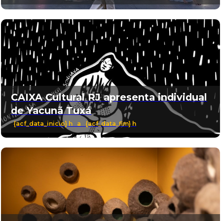
CAIXA Cultural RJ apresenta individual
de Yacunã Tuxá
{acf_data_inicio} h a {acf_data_fim} h