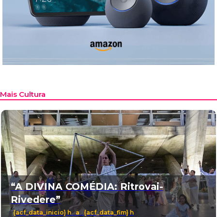
Mais Cultura
“A DIVINA COMÉDIA: Ritrovai-
Rivedere”
{acf_data_inicio} h a {acf_data_fim} h