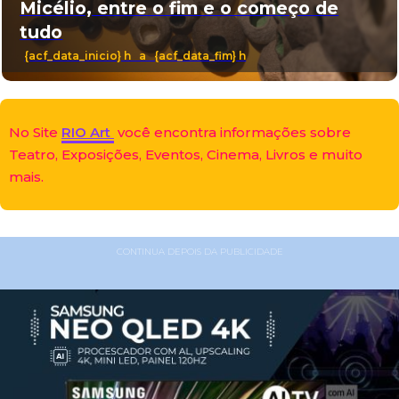
Micélio, entre o fim e o começo de
tudo
{acf_data_inicio} h a {acf_data_fim} h
No Site
RIO Art
você encontra informações sobre
Teatro, Exposições, Eventos, Cinema, Livros e muito
mais.
CONTINUA DEPOIS DA PUBLICIDADE