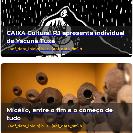
CAIXA Cultural RJ apresenta individual
de Yacunã Tuxá
{acf_data_inicio} h a {acf_data_fim} h
Micélio, entre o fim e o começo de
tudo
{acf_data_inicio} h a {acf_data_fim} h