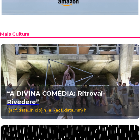
Mais Cultura
“A DIVINA COMÉDIA: Ritrovai-
Rivedere”
{acf_data_inicio} h a {acf_data_fim} h