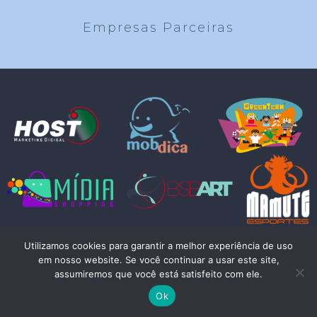
Empresas Parceiras
Utilizamos cookies para garantir a melhor experiência de uso
© COPYRIGHT RIO ART 2024 - TODOS OS DIREITOS RESERVADOS
em nosso website. Se você continuar a usar este site,
assumiremos que você está satisfeito com ele.
Ok