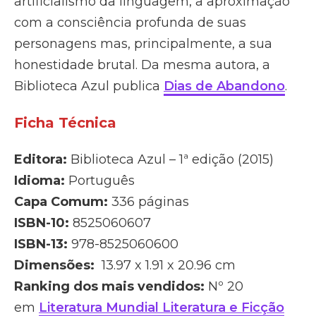
artificialismo da linguagem, a aproximação
com a consciência profunda de suas
personagens mas, principalmente, a sua
honestidade brutal. Da mesma autora, a
Biblioteca Azul publica
Dias de Abandono
.
Ficha Técnica
Editora: ‎
Biblioteca Azul – 1ª edição (2015)
Idioma: ‎
Português
Capa Comum:
336 páginas
ISBN-10: ‎
8525060607
ISBN-13: ‎
978-8525060600
Dimensões: ‎
13.97 x 1.91 x 20.96 cm
Ranking dos mais vendidos:
Nº 20
em
Literatura Mundial Literatura e Ficção