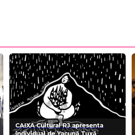
CAIXA Cultural RJ apresenta
individual de Yacunã Tuxá