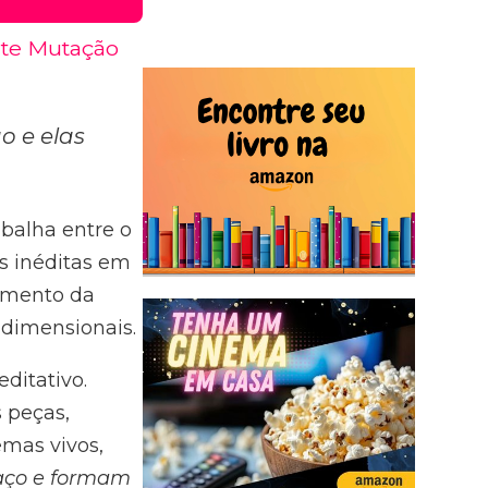
nte Mutação
o e elas
rabalha entre o
s inéditas em
amento da
idimensionais.
ditativo.
s peças,
emas vivos,
paço e formam