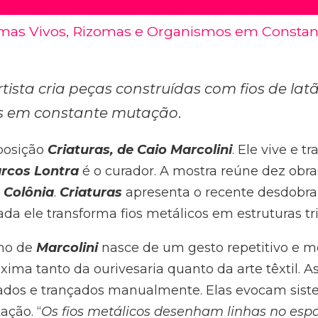
emas Vivos, Rizomas e Organismos em Consta
rtista cria peças construídas com fios de latã
os em constante mutação
.
posição
Criaturas, de Caio Marcolini
. Ele vive e t
rcos Lontra
é o curador. A mostra reúne dez obra
e
Colônia
.
Criaturas
apresenta o recente desdobr
da ele transforma fios metálicos em estruturas tr
lho de
Marcolini
nasce de um gesto repetitivo e me
ima tanto da ourivesaria quanto da arte têxtil. A
amados e trançados manualmente. Elas evocam sist
ção. “
Os fios metálicos desenham linhas no es