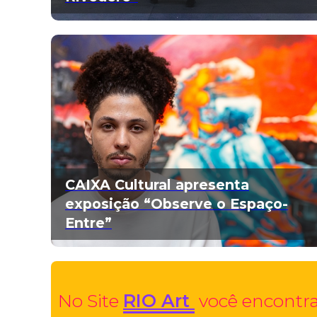
CAIXA Cultural apresenta
exposição “Observe o Espaço-
Entre”
No Site
RIO Art
você encontra