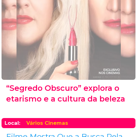
“Segredo Obscuro” explora o
etarismo e a cultura da beleza
Local:
Vários Cinemas
Filme Mostra Que a Busca Pela