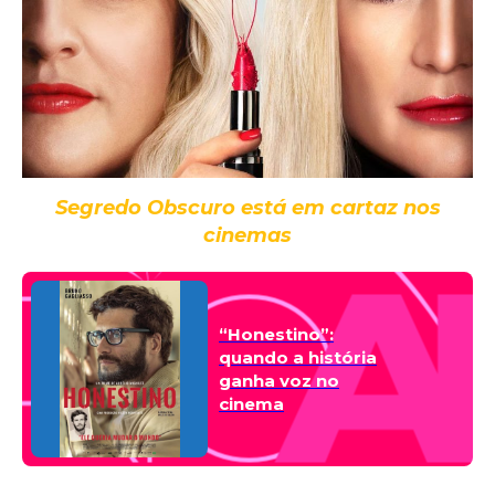
Segredo Obscuro está em cartaz nos
cinemas
“Honestino”:
quando a história
ganha voz no
cinema