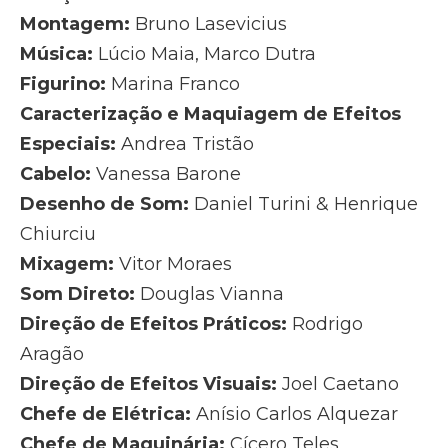
Montagem:
Bruno Lasevicius
Música:
Lúcio Maia, Marco Dutra
Figurino:
Marina Franco
Caracterização e Maquiagem de Efeitos
Especiais:
Andrea Tristão
Cabelo:
Vanessa Barone
Desenho de Som:
Daniel Turini & Henrique
Chiurciu
Mixagem:
Vitor Moraes
Som Direto:
Douglas Vianna
Direção de Efeitos Práticos:
Rodrigo
Aragão
Direção de Efeitos Visuais:
Joel Caetano
Chefe de Elétrica:
Anísio Carlos Alquezar
Chefe de Maquinária:
Cícero Teles